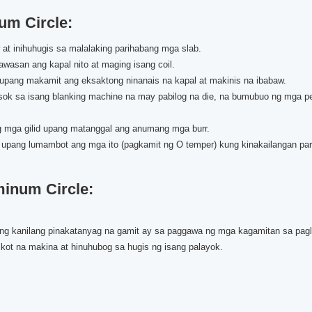
um Circle:
at inihuhugis sa malalaking parihabang mga slab.
awasan ang kapal nito at maging isang coil.
lid upang makamit ang eksaktong ninanais na kapal at makinis na ibabaw.
pasok sa isang blanking machine na may pabilog na die, na bumubuo ng mga p
ang mga gilid upang matanggal ang anumang mga burr.
n upang lumambot ang mga ito (pagkamit ng O temper) kung kinakailangan par
inum Circle:
ng kanilang pinakatanyag na gamit ay sa paggawa ng mga kagamitan sa pagl
ikot na makina at hinuhubog sa hugis ng isang palayok.