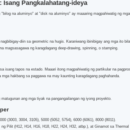
: Isang Pangkalahatang-ideya
 "bilog na aluminyo" at "disk na aluminyo" ay maaaring magpahiwatig ng mg
agbibigay-diin sa geometric na hugis. Karaniwang ibinibigay ang mga ito bil
 na magsasagawa ng karagdagang deep-drawing, spinning, o stamping.
 isang tapos na estado. Maaari itong magpahiwatig ng partikular na pagpros
sa mga hakbang sa paggawa na may kaunting karagdagang paghahanda.
matugunan ang mga tiyak na pangangailangan ng iyong proyekto.
per
000 (3003, 3004, 3105), 5000 (5052, 5754), 6000 (6061), 8000 (8011).
s ng Pilit (H12, H14, H16, H18, H22, H24, H32, atbp.), at Ginamot sa Thermal 