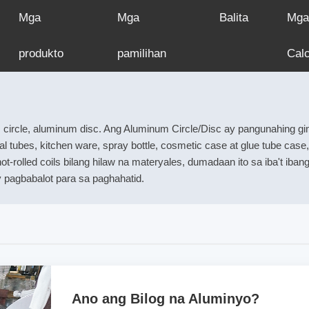
Mga
Mga
Balita
Mga
produkto
pamilihan
Calc
cle, aluminum disc. Ang Aluminum Circle/Disc ay pangunahing gina
al tubes, kitchen ware, spray bottle, cosmetic case at glue tube case
ot-rolled coils bilang hilaw na materyales, dumadaan ito sa iba't iban
 pagbabalot para sa paghahatid.
Ano ang Bilog na Aluminyo?