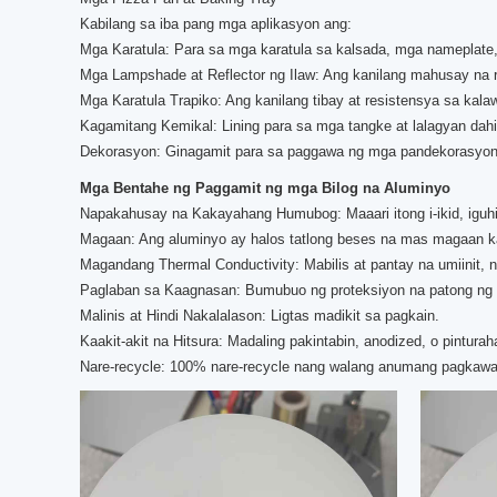
Kabilang sa iba pang mga aplikasyon ang:
Mga Karatula: Para sa mga karatula sa kalsada, mga nameplate,
Mga Lampshade at Reflector ng Ilaw: Ang kanilang mahusay na 
Mga Karatula Trapiko: Ang kanilang tibay at resistensya sa ka
Kagamitang Kemikal: Lining para sa mga tangke at lalagyan dahi
Dekorasyon: Ginagamit para sa paggawa ng mga pandekorasyon 
Mga Bentahe ng Paggamit ng mga Bilog na Aluminyo
Napakahusay na Kakayahang Humubog: Maaari itong i-ikid, iguhit
Magaan: Ang aluminyo ay halos tatlong beses na mas magaan k
Magandang Thermal Conductivity: Mabilis at pantay na umiinit, 
Paglaban sa Kaagnasan: Bumubuo ng proteksiyon na patong ng o
Malinis at Hindi Nakalalason: Ligtas madikit sa pagkain.
Kaakit-akit na Hitsura: Madaling pakintabin, anodized, o pinturah
Nare-recycle: 100% nare-recycle nang walang anumang pagkawala n