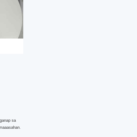
gganap sa
g maaasahan.