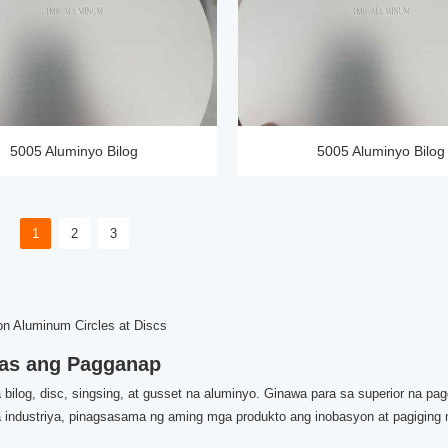
5005 Aluminyo Bilog
5005 Aluminyo Bilog
1
2
3
n Aluminum Circles at Discs
aas ang Pagganap
log, disc, singsing, at gusset na aluminyo. Ginawa para sa superior na pa
sa industriya, pinagsasama ng aming mga produkto ang inobasyon at pagigin