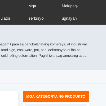
Mga
Makipag-
ulator
serbisyo
ugnayan
gamit para sa pangkalahatang komersyal at industriyal
, road sign, cookware, pot, pan, dekorasyon at iba pa.
g cold rolling deformation. Paghihiwa, pag-annealing at sa
MGA KATEGORYA NG PRODUKTO