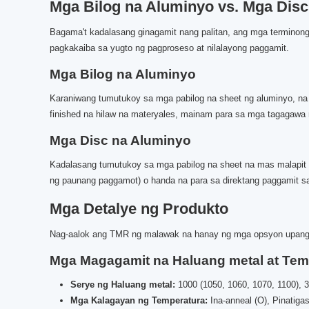
Mga Bilog na Aluminyo vs. Mga Disc
Bagama't kadalasang ginagamit nang palitan, ang mga terminong
pagkakaiba sa yugto ng pagproseso at nilalayong paggamit.
Mga Bilog na Aluminyo
Karaniwang tumutukoy sa mga pabilog na sheet ng aluminyo, na n
finished na hilaw na materyales, mainam para sa mga tagagawa
Mga Disc na Aluminyo
Kadalasang tumutukoy sa mga pabilog na sheet na mas malapit sa
ng paunang paggamot) o handa na para sa direktang paggamit 
Mga Detalye ng Produkto
Nag-aalok ang TMR ng malawak na hanay ng mga opsyon upang 
Mga Magagamit na Haluang metal at Tem
Serye ng Haluang metal:
1000 (1050, 1060, 1070, 1100), 3
Mga Kalagayan ng Temperatura:
Ina-anneal (O), Pinatiga