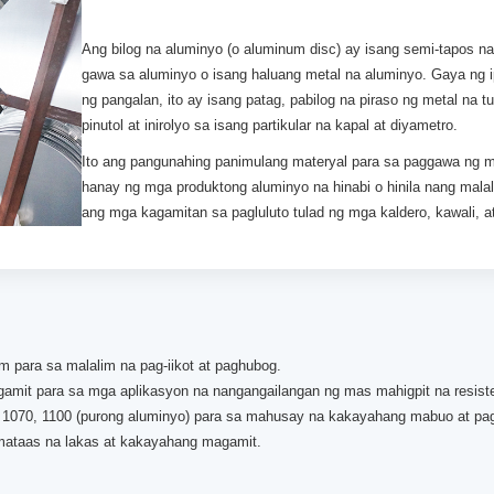
Ang bilog na aluminyo (o aluminum disc) ay isang semi-tapos n
gawa sa aluminyo o isang haluang metal na aluminyo. Gaya ng i
ng pangalan, ito ay isang patag, pabilog na piraso ng metal na 
pinutol at inirolyo sa isang partikular na kapal at diyametro.
Ito ang pangunahing panimulang materyal para sa paggawa ng 
hanay ng mga produktong aluminyo na hinabi o hinila nang malal
ang mga kagamitan sa pagluluto tulad ng mga kaldero, kawali, at
 para sa malalim na pag-iikot at paghubog.
gamit para sa mga aplikasyon na nangangailangan ng mas mahigpit na resist
 1070, 1100 (purong aluminyo) para sa mahusay na kakayahang mabuo at pa
mataas na lakas at kakayahang magamit.