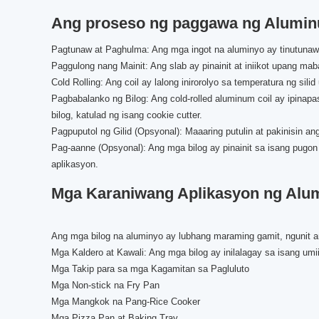
Ang proseso ng paggawa ng Alumin
Pagtunaw at Paghulma: Ang mga ingot na aluminyo ay tinutunaw 
Paggulong nang Mainit: Ang slab ay pinainit at iniikot upang mab
Cold Rolling: Ang coil ay lalong inirorolyo sa temperatura ng si
Pagbabalanko ng Bilog: Ang cold-rolled aluminum coil ay ipina
bilog, katulad ng isang cookie cutter.
Pagpuputol ng Gilid (Opsyonal): Maaaring putulin at pakinisin 
Pag-aanne (Opsyonal): Ang mga bilog ay pinainit sa isang pugo
aplikasyon.
Mga Karaniwang Aplikasyon ng Alum
Ang mga bilog na aluminyo ay lubhang maraming gamit, ngunit a
Mga Kaldero at Kawali: Ang mga bilog ay inilalagay sa isang umi
Mga Takip para sa mga Kagamitan sa Pagluluto
Mga Non-stick na Fry Pan
Mga Mangkok na Pang-Rice Cooker
Mga Pizza Pan at Baking Tray