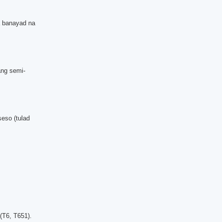
a banayad na
ang semi-
eso (tulad
(T6, T651).