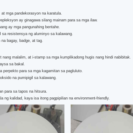
 at mga pandekorasyon na karatula.
repleksyon ay ginagawa silang mainam para sa mga ilaw.
lawang ay mga pangunahing bentahe.
l sa resistensya ng aluminyo sa kalawang.
na bagay, badge, at tag.
 nang malalim, at i-stamp sa mga kumplikadong hugis nang hindi nabibitak.
aysa sa bakal.
na perpekto para sa mga kagamitan sa pagluluto.
ksido na pumipigil sa kalawang.
an para sa tapos na hitsura.
g kalidad, kaya isa itong pagpipilian na environment-friendly.