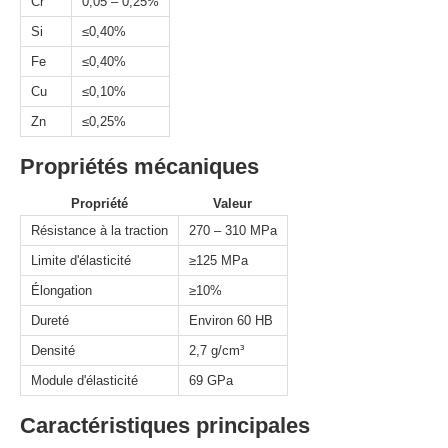
Cr
0,05 – 0,25%
Si
≤0,40%
Fe
≤0,40%
Cu
≤0,10%
Zn
≤0,25%
Propriétés mécaniques
Propriété
Valeur
Résistance à la traction
270 – 310 MPa
Limite d'élasticité
≥125 MPa
Élongation
≥10%
Dureté
Environ 60 HB
Densité
2,7 g/cm³
Module d'élasticité
69 GPa
Caractéristiques principales