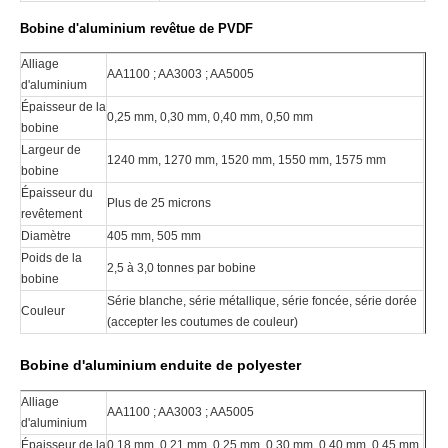
Bobine d'aluminium revêtue de PVDF
Alliage
AA1100 ; AA3003 ; AA5005
d'aluminium
Épaisseur de la
0,25 mm, 0,30 mm, 0,40 mm, 0,50 mm
bobine
Largeur de
1240 mm, 1270 mm, 1520 mm, 1550 mm, 1575 mm
bobine
Épaisseur du
Plus de 25 microns
revêtement
Diamètre
405 mm, 505 mm
Poids de la
2,5 à 3,0 tonnes par bobine
bobine
Série blanche, série métallique, série foncée, série dorée
Couleur
(accepter les coutumes de couleur)
Bobine d'aluminium enduite de polyester
Alliage
AA1100 ; AA3003 ; AA5005
d'aluminium
Épaisseur de la
0,18 mm, 0,21 mm, 0,25 mm, 0,30 mm, 0,40 mm, 0,45 mm,