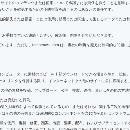
のような Web サイトのコンテンツまたは使用について承認または責任を負うこと
ないことを確認するための予防措置を講じるのはあなたの責任です。
生的損失または損害、または使用に起因または関連して生じるデータまたは
、お手数ですがご連絡ください。確認後、削除させていただきます。
す。ただし、tomorrowal.com は、当社の制御を超えた技術的な問
コンピューターに素材のコピーを 1 部ダウンロードできる場合を除き、投
ース リンクを保持する限り、インターネット上の他のサイトに公に投稿する
、情報やその他の素材を投稿、アップロード、公開、複製、送信、またはその他の方
または奨励する行為。
の他の知的財産権によって保護されているもの、またはそれらに関する二次的著作
ム、またはその他の有害または破壊的なコンポーネントを含む情報またはソフト
材または情報を使用、複製、修正、翻案、出版、翻訳、配布、およびサブライセン
ず、このサイトにアクセスしたり、他の著作物にそれを組み込んだりするこ