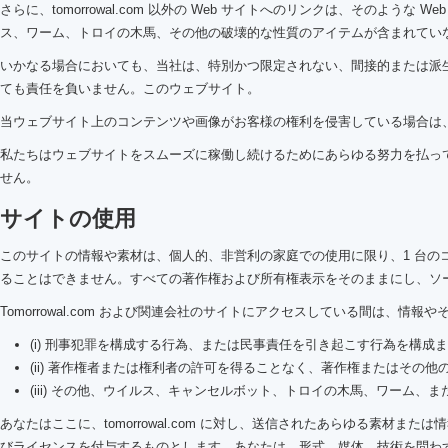
さらに、tomorrowal.com 以外の Web サイトへのリンクは、そ
ス、ワーム、トロイの木馬、その他の破壊的な性質のアイテムが含まれてい
いかなる場合においても、当社は、特別かつ限定されない、間接的または派
ても責任を負いません。このウェブサイト。
当ウェブサイト上のコンテンツや画像がお客様の権利を侵害している場合は
私たちはウェブサイトをスムーズに稼働し続けるためにあらゆる努力を払っていま
せん。
サイトの使用
このサイトの情報や素材は、個人的、非営利の家庭での使用に限り、1 台の
ることはできません。すべての著作権および所有権表示をそのままにし、ソ
Tomorrowal.com および関連会社のサイトにアクセスしている間は
(i) 刑事犯罪を構成する行為、または民事責任を引き起こす行為を構成
(ii) 著作権者または権利者の許可を得ることなく、著作権またはそ
(iii) その他、ウイルス、キャンセルボット、トロイの木馬、ワー
あなたはここに、tomorrowal.com に対し、送信されたあらゆる素
びライセンスを付与するものとします。あなたは、形式、媒体、技術を問わ