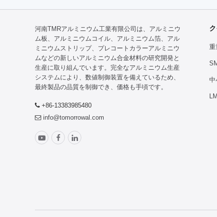
ク
河南TMRアルミニウム工業有限公司は、アルミニウ
ム板、アルミニウムコイル、アルミニウム箔、アル
重
ミニウムストリップ、プレコートカラーアルミニウ
ムなどの新しいアルミニウム合金材料の研究開発と
S
生産に取り組んでいます。完全なアルミニウム生産
システムにより、数値制御装置を備えているため、
中
最終製品の品質を制御でき、価格も手頃です。
L
+86-13383985480
info@tomorrowal.com