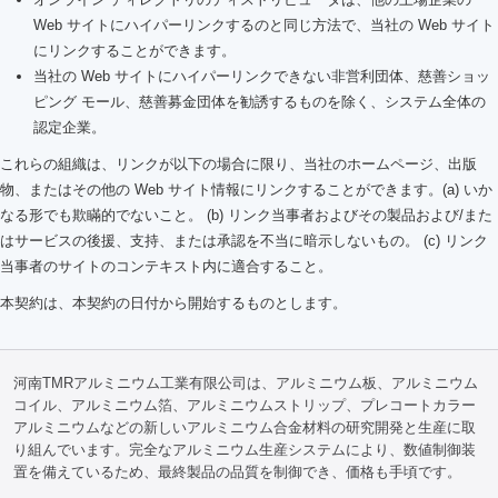
Web サイトにハイパーリンクするのと同じ方法で、当社の Web サイト
にリンクすることができます。
当社の Web サイトにハイパーリンクできない非営利団体、慈善ショッ
ピング モール、慈善募金団体を勧誘するものを除く、システム全体の
認定企業。
これらの組織は、リンクが以下の場合に限り、当社のホームページ、出版
物、またはその他の Web サイト情報にリンクすることができます。(a) いか
なる形でも欺瞞的でないこと。 (b) リンク当事者およびその製品および/また
はサービスの後援、支持、または承認を不当に暗示しないもの。 (c) リンク
当事者のサイトのコンテキスト内に適合すること。
本契約は、本契約の日付から開始するものとします。
河南TMRアルミニウム工業有限公司は、アルミニウム板、アルミニウム
コイル、アルミニウム箔、アルミニウムストリップ、プレコートカラー
アルミニウムなどの新しいアルミニウム合金材料の研究開発と生産に取
り組んでいます。完全なアルミニウム生産システムにより、数値制御装
置を備えているため、最終製品の品質を制御でき、価格も手頃です。