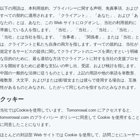
以下の用語は、本利用規約、プライバシーに関する声明、免責事項、および
すべての契約に適用されます。「クライアント」、「あなた」、および「あ
なたの」とは、あなた、この Web サイトにログオンし、当社の利用規約に
準拠している人を指します。 「当社」、「当社」、「当社」、「当社」、
「当社」とは当社を指します。 「当事者」、「関係者」、または「当社」と
は、クライアントと私たち自身の両方を指します。すべての規約は、当社が
規定するサービスの提供に関してクライアントのニーズを満たすという明確
な目的のために、最も適切な方法でクライアントに対する当社の支援プロセ
スを開始するために必要な支払いの申し出、受諾、および検討を指します。
中国の一般的な法律に従うものとします。上記の用語や他の単語を単数形、
複数形、大文字、および/または彼/彼女または彼らで使用する場合は、互換
性があるものとみなされ、したがって同じものを指すものとみなされます。
クッキー
当社ではCookieを使用しています。 Tomorrowal.com にアクセスすると、
tomorrowal.com のプライバシー ポリシーに同意して Cookie を使用すること
に同意したことになります。
ほとんどの対話型 Web サイトでは Cookie を使用して、訪問ごとにユーザー