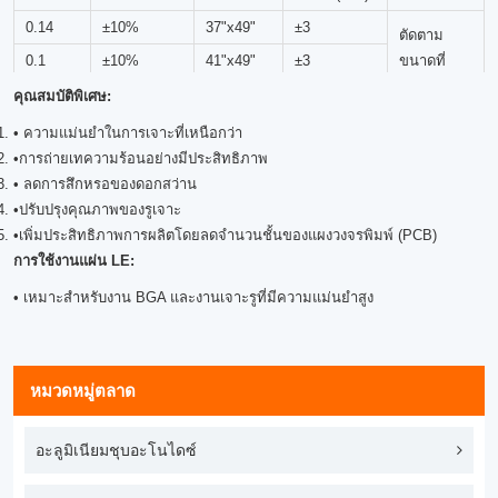
0.14
±10%
37"x49"
±3
ตัดตาม
0.1
±10%
41"x49"
±3
ขนาดที่
กำหนด
0.18
±10%
43"x49"
±3
คุณสมบัติพิเศษ:
• ความแม่นยำในการเจาะที่เหนือกว่า
•การถ่ายเทความร้อนอย่างมีประสิทธิภาพ
• ลดการสึกหรอของดอกสว่าน
•ปรับปรุงคุณภาพของรูเจาะ
•เพิ่มประสิทธิภาพการผลิตโดยลดจำนวนชั้นของแผงวงจรพิมพ์ (PCB)
การใช้งานแผ่น LE:
• เหมาะสำหรับงาน BGA และงานเจาะรูที่มีความแม่นยำสูง
หมวดหมู่ตลาด
อะลูมิเนียมชุบอะโนไดซ์