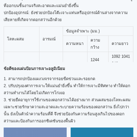
ที่ออกบนชิ้นงานจริงสะอาดและแม่นยำยิ่งขึ้น
ปกป้องอุปกรณ์: ยังช่วยปกป้องโต๊ะเจาะแท่นหรืออุปกรณ์ด้านล่างจากความ
เสียหายที่เกิดจากดอกสว่านอีกด้วย
ข้อมูลจำเพาะ (มม.)
โลหะผสม
อารมณ์
ความ
ความหนา
ความยาว
กว้าง
1092 1041
1244
940
เอช18
1100/3003/3105
0.1~0.3
ข้อดีของแผ่นป้อนการเจาะอลูมิเนียม
เอช19
1067 1016
1220
1. สามารถปกป้องแผงวงจรจากรอยขีดข่วนและรอยกด
914
2. ปรับปรุงองศาการเจาะให้แม่นยำยิ่งขึ้น ทำให้การเจาะมีทิศทาง ทำให้ดอก
สว่านทำงานได้โดยไม่เกิดการโก่งงอ
3. ช่วยยืดอายุการใช้งานของดอกสว่านได้อย่างมาก ส่วนผสมของโลหะผสม
เฉพาะช่วยรักษาความสะอาดและระบายความร้อนของดอกสว่าน ยิ่งไปกว่า
นั้น ยังเป็นตัวนำความร้อนที่ดี จึงช่วยป้องกันความร้อนสูงเกินไปของดอก
สว่านและป้องกันการออกซิเดชันของพื้นผิว