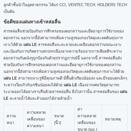
ลูกค้าชั้นนำในอุตสาหกรรม ได้แก่ CCI, VENTEC TECH, HOLDERS TECH
เป็นต้น
ข้อดีของแผ่นทางเข้าหล่อลื่น
สารหล่อลื่นช่วยป้องกันการสึกหรอของดอกสว่านและยืดอายุการใช้งานของ
ดอกสว่าน นอกจากนี้ยังสามารถเพิ่มความสูงของกองวัสดุและลดต้นทุนการ
เจาะได้ด้วย
แผ่น LE
สารหล่อลื่นจะละลายและเคลือบดอกสว่านขณะเจาะ
และป้องกันการเกิดคราบสกปรกเนื่องจากความร้อนจากการเสียดสีระหว่าง
ดอกสว่านกับผนังรูถูกป้องกันด้วยปรากฏการณ์นี้ นอกจากนี้ สารหล่อลื่นยัง
ช่วยป้องกันการสึกหรอของดอกสว่านและยืดอายุการใช้งานของดอกสว่าน
นอกจากนี้ยังสามารถเพิ่มความสูงของกองวัสดุและลดต้นทุนการเจาะได้ด้วย
แผ่น LE
สามารถเจาะรูที่มีคุณภาพดี มีพื้นผิวเรียบน้อยลง และมีรอยแตกเล็กๆ
ระหว่างใยแก้วกับเรซินน้อยลงได้ด้วย
แผ่น LE
เนื่องจากเศษวัสดุสามารถ
ระบายออกได้อย่างราบรื่นด้วยสารหล่อลื่น ยิ่งไปกว่านั้น สารหล่อลื่นของ
แผ่น
LE
ละลายน้ำได้และล้างออกได้ง่ายด้วยน้ำ
ค่า
ความคลาด
ความ
ขนาด
ความคลาด
เคลื่อนของ
หมายเหตุ
หนา
(นิ้ว)
เคลื่อนของ
ความหนา
ขนาด (มม.)