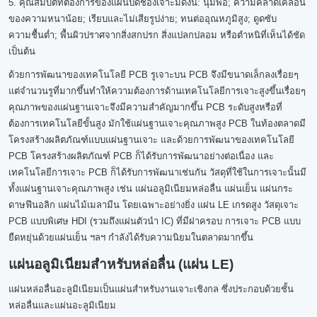
5. คุณสมบัติที่ต้องการของแผ่นปิดช่องเจาะมีดังนี้: นุ่มพอ; ความคลาดเคลื่อน
ของความหนาน้อย; เรียบและไม่เสียรูปง่าย; ทนต่ออุณหภูมิสูง; ดูดซับ
ความชื้นต่ำ; พื้นผิวปราศจากสิ่งสกปรก สิ่งแปลกปลอม หรือตำหนิที่เห็นได้ชัด
เป็นต้น
ด้วยการพัฒนาของเทคโนโลยี PCB รูเจาะบน PCB จึงมีขนาดเล็กลงเรื่อยๆ
แต่จำนวนรูที่มากขึ้นทำให้ความต้องการด้านเทคโนโลยีการเจาะสูงขึ้นเรื่อยๆ
คุณภาพของแผ่นฐานเจาะจึงมีความสำคัญมากขึ้น PCB ระดับสูงหรือที่
ต้องการเทคโนโลยีขั้นสูง มักใช้แผ่นฐานเจาะคุณภาพสูง PCB ในท้องตลาดมี
โครงสร้างผลิตภัณฑ์แบบแผ่นฐานเจาะ และด้วยการพัฒนาของเทคโนโลยี
PCB โครงสร้างผลิตภัณฑ์ PCB ก็ได้รับการพัฒนาอย่างต่อเนื่อง และ
เทคโนโลยีการเจาะ PCB ก็ได้รับการพัฒนาเช่นกัน วัสดุที่ใช้ในการเจาะนั้นมี
ทั้งแผ่นฐานเจาะคุณภาพสูง เช่น แผ่นอลูมิเนียมหล่อลื่น แผ่นเย็น แผ่นกระ
ดาษฟีนอลิก แผ่นไม้เมลามีน โดยเฉพาะอย่างยิ่ง แผ่น LE เกรดสูง วัสดุเจาะ
PCB แบบพิเศษ HDI (รวมถึงแผ่นตัวนำ IC) ที่มีฝาครอบ การเจาะ PCB แบบ
ยืดหยุ่นด้วยแผ่นเย็น ฯลฯ กำลังได้รับความนิยมในตลาดมากขึ้น
แผ่นอลูมิเนียมสำหรับหล่อลื่น (แผ่น LE)
แผ่นหล่อลื่นอะลูมิเนียมเป็นแผ่นสำหรับงานเจาะเชิงกล ซึ่งประกอบด้วยชั้น
หล่อลื่นและแผ่นอะลูมิเนียม