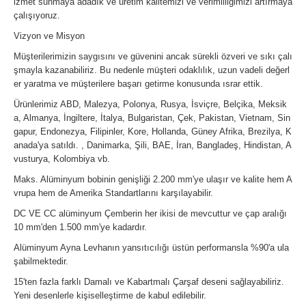
izmet sunmaya adadık ve üretim kalitemizi ve verimliliğimizi artırmaya
çalışıyoruz.
Vizyon ve Misyon
Müşterilerimizin saygısını ve güvenini ancak sürekli özveri ve sıkı çalı
şmayla kazanabiliriz. Bu nedenle müşteri odaklılık, uzun vadeli değerl
er yaratma ve müşterilere başarı getirme konusunda ısrar ettik.
Ürünlerimiz ABD, Malezya, Polonya, Rusya, İsviçre, Belçika, Meksik
a, Almanya, İngiltere, İtalya, Bulgaristan, Çek, Pakistan, Vietnam, Sin
gapur, Endonezya, Filipinler, Kore, Hollanda, Güney Afrika, Brezilya, K
anada'ya satıldı. , Danimarka, Şili, BAE, İran, Bangladeş, Hindistan, A
vusturya, Kolombiya vb.
Maks. Alüminyum bobinin genişliği 2.200 mm'ye ulaşır ve kalite hem A
vrupa hem de Amerika Standartlarını karşılayabilir.
DC VE CC alüminyum Çemberin her ikisi de mevcuttur ve çap aralığı
10 mm'den 1.500 mm'ye kadardır.
Alüminyum Ayna Levhanın yansıtıcılığı üstün performansla %90'a ula
şabilmektedir.
15'ten fazla farklı Damalı ve Kabartmalı Çarşaf deseni sağlayabiliriz.
Yeni desenlerle kişiselleştirme de kabul edilebilir.