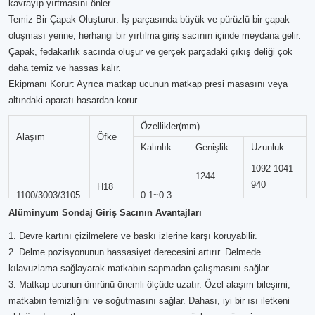
kavrayıp yırtmasını önler.
Temiz Bir Çapak Oluşturur: İş parçasında büyük ve pürüzlü bir çapak
oluşması yerine, herhangi bir yırtılma giriş sacının içinde meydana gelir.
Çapak, fedakarlık sacında oluşur ve gerçek parçadaki çıkış deliği çok
daha temiz ve hassas kalır.
Ekipmanı Korur: Ayrıca matkap ucunun matkap presi masasını veya
altındaki aparatı hasardan korur.
Özellikler(mm)
Alaşım
Öfke
Kalınlık
Genişlik
Uzunluk
1092 1041
1244
940
H18
1100/3003/3105
0,1~0,3
H19
1067 1016
Alüminyum Sondaj Giriş Sacının Avantajları
1220
914
1. Devre kartını çizilmelere ve baskı izlerine karşı koruyabilir.
2. Delme pozisyonunun hassasiyet derecesini artırır. Delmede
kılavuzlama sağlayarak matkabın sapmadan çalışmasını sağlar.
3. Matkap ucunun ömrünü önemli ölçüde uzatır. Özel alaşım bileşimi,
matkabın temizliğini ve soğutmasını sağlar. Dahası, iyi bir ısı iletkeni