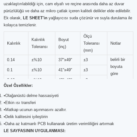
uzaklaştırılabildiği için, cam elyafı ve reçine arasında daha az duvar
pürüzlülüğü ve daha az mikro çatlak içeren kaliteli delikler elde edilebilir.
Ek olarak,
LE
SHEET'in
yağlayıcısı suda çözünür ve suyla durulama ile
kolayca temizlenir.
Ölçü
Kalınlık
Boyut
Kalınlık
Toleransı
Notlar
Toleransı
(inç)
(mm)
belirli bir
0.14
±%10
37"x49"
±3
boyuta
0.1
±%10
41"x49"
±3
göre
0.18
±%10
43"x49"
±3
kesilmiş
Özel Özellikler:
•Olağanüstü delme hassasiyeti
•Etkin ısı transferi
•Matkap ucunun aşınmasını azaltır.
•Delik kalitesini iyileştirin
•Daha az katmanlı PCB kullanarak üretim verimliliğini artırmak
LE SAYFASININ UYGULANMASI: