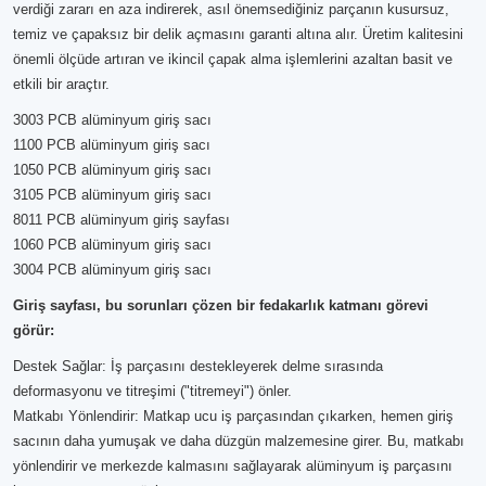
verdiği zararı en aza indirerek, asıl önemsediğiniz parçanın kusursuz,
temiz ve çapaksız bir delik açmasını garanti altına alır. Üretim kalitesini
önemli ölçüde artıran ve ikincil çapak alma işlemlerini azaltan basit ve
etkili bir araçtır.
3003 PCB alüminyum giriş sacı
1100 PCB alüminyum giriş sacı
1050 PCB alüminyum giriş sacı
3105 PCB alüminyum giriş sacı
8011 PCB alüminyum giriş sayfası
1060 PCB alüminyum giriş sacı
3004 PCB alüminyum giriş sacı
Giriş sayfası, bu sorunları çözen bir fedakarlık katmanı görevi
görür:
Destek Sağlar: İş parçasını destekleyerek delme sırasında
deformasyonu ve titreşimi ("titremeyi") önler.
Matkabı Yönlendirir: Matkap ucu iş parçasından çıkarken, hemen giriş
sacının daha yumuşak ve daha düzgün malzemesine girer. Bu, matkabı
yönlendirir ve merkezde kalmasını sağlayarak alüminyum iş parçasını