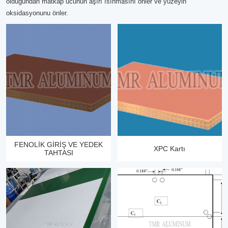
olduğundan matkap ucunun aşırı ısınmasını önler ve yüzeyin
oksidasyonunu önler.
FENOLİK GİRİŞ VE YEDEK
XPC Kartı
TAHTASI