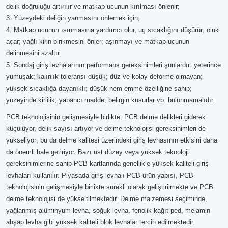
delik doğruluğu artırılır ve matkap ucunun kırılması önlenir;
3. Yüzeydeki deliğin yanmasını önlemek için;
4. Matkap ucunun ısınmasına yardımcı olur, uç sıcaklığını düşürür; oluk
açar; yağlı kirin birikmesini önler; aşınmayı ve matkap ucunun
delinmesini azaltır.
5. Sondaj giriş levhalarının performans gereksinimleri şunlardır: yeterince
yumuşak; kalınlık toleransı düşük; düz ve kolay deforme olmayan;
yüksek sıcaklığa dayanıklı; düşük nem emme özelliğine sahip;
yüzeyinde kirlilik, yabancı madde, belirgin kusurlar vb. bulunmamalıdır.
PCB teknolojisinin gelişmesiyle birlikte, PCB delme delikleri giderek
küçülüyor, delik sayısı artıyor ve delme teknolojisi gereksinimleri de
yükseliyor; bu da delme kalitesi üzerindeki giriş levhasının etkisini daha
da önemli hale getiriyor. Bazı üst düzey veya yüksek teknoloji
gereksinimlerine sahip PCB kartlarında genellikle yüksek kaliteli giriş
levhaları kullanılır. Piyasada giriş levhalı PCB ürün yapısı, PCB
teknolojisinin gelişmesiyle birlikte sürekli olarak geliştirilmekte ve PCB
delme teknolojisi de yükseltilmektedir. Delme malzemesi seçiminde,
yağlanmış alüminyum levha, soğuk levha, fenolik kağıt ped, melamin
ahşap levha gibi yüksek kaliteli blok levhalar tercih edilmektedir.